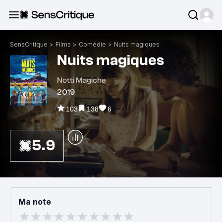
SensCritique
>
Films
>
Comédie
>
Nuits magiques
Nuits magiques
Notti Magiche
2019
103
138
6
5.9
Ma note