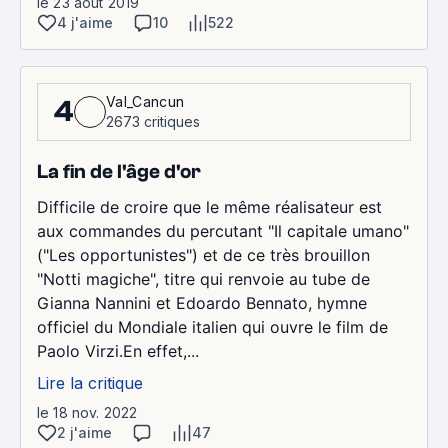
le 23 août 2019
4 j'aime
10
522
Val_Cancun
4
2673 critiques
La fin de l'âge d'or
Difficile de croire que le même réalisateur est
aux commandes du percutant "Il capitale umano"
("Les opportunistes") et de ce très brouillon
"Notti magiche", titre qui renvoie au tube de
Gianna Nannini et Edoardo Bennato, hymne
officiel du Mondiale italien qui ouvre le film de
Paolo Virzi.En effet,...
Lire la critique
le 18 nov. 2022
2 j'aime
47