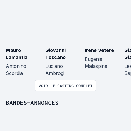
Mauro 
Giovanni 
Irene Vetere
Gi
Lamantia
Toscano
Gi
Eugenia 
Antonino 
Luciano 
Malaspina
Le
Scordia
Ambrogi
Sa
VOIR LE CASTING COMPLET
BANDES-ANNONCES