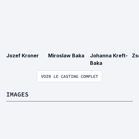
Jozef Kroner
Miroslaw Baka
Johanna Kreft-
Zso
Baka
VOIR LE CASTING COMPLET
IMAGES