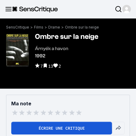
SensCritique
>
Films
>
Drame
>
Ombre sur la neige
Ombre sur la neige
Árnyék a havon
1992
7
13
2
Ma note
ÉCRIRE UNE CRITIQUE