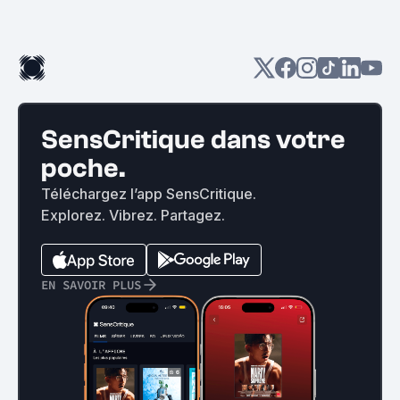
SensCritique dans votre
poche.
Téléchargez l’app SensCritique.
Explorez. Vibrez. Partagez.
EN SAVOIR PLUS