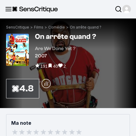
SensCritique
>
Films
>
Comédie
>
On arrête quand ?
On arrête quand ?
Are We Done Yet ?
2007
191
40
2
4.8
Ma note