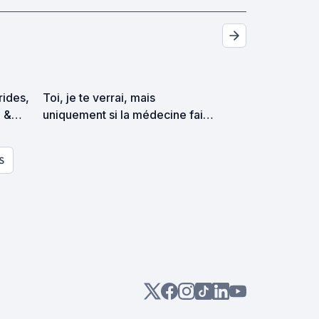
trides,
Toi, je te verrai, mais
p &
uniquement si la médecine fait
es
de gros gros progrès et permet
de vivre jusqu'à 250 ans
S