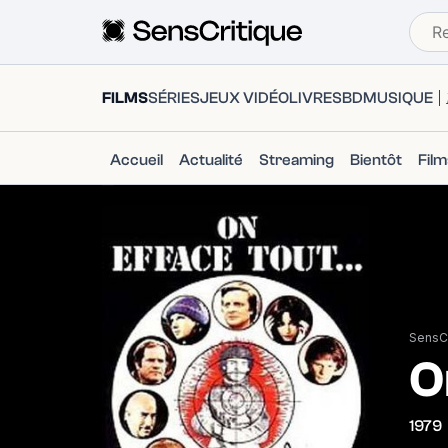
FILMS
SÉRIES
JEUX VIDÉO
LIVRES
BD
MUSIQUE
Accueil
Actualité
Streaming
Bientôt
Fil
SensCr
O
1979