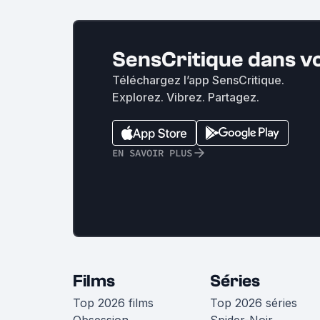
SensCritique dans v
Téléchargez l’app SensCritique.
Explorez. Vibrez. Partagez.
EN SAVOIR PLUS
Films
Séries
Top 2026 films
Top 2026 séries
Obsession
Spider-Noir