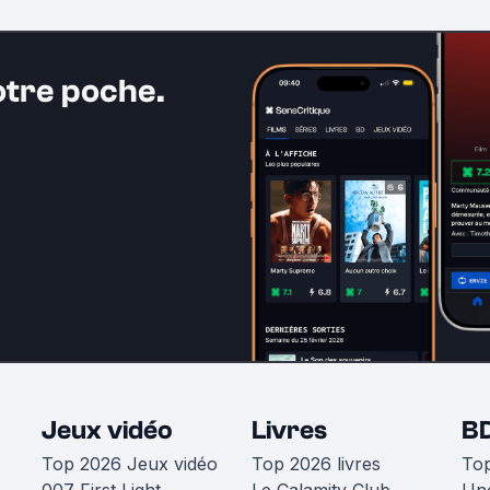
otre poche.
Jeux vidéo
Livres
B
Top 2026 Jeux vidéo
Top 2026 livres
To
007 First Light
Le Calamity Club
Une