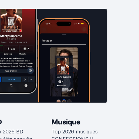
D
Musique
p 2026 BD
Top 2026 musiques
 fête sans fin
CONFESSIONS II