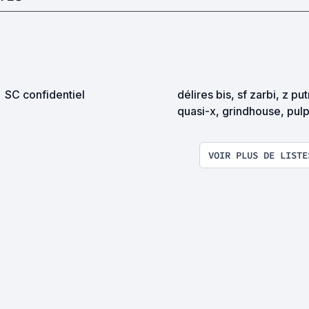
SC confidentiel
délires bis, sf zarbi, z pu
quasi-x, grindhouse, pul
exploitation en tous genr
VOIR PLUS DE LISTE