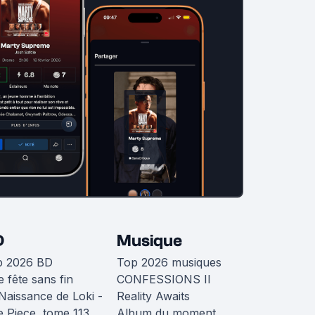
D
Musique
p 2026 BD
Top 2026 musiques
 fête sans fin
CONFESSIONS II
Naissance de Loki -
Reality Awaits
 Piece, tome 113
Album du moment