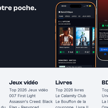
otre poche.
Jeux vidéo
Livres
B
Top 2026 Jeux vidéo
Top 2026 livres
To
007 First Light
Le Calamity Club
Une
Assassin's Creed: Black
Le Bouffon de la
La 
 du
Flag - Resynced
couronne, Livre II
One