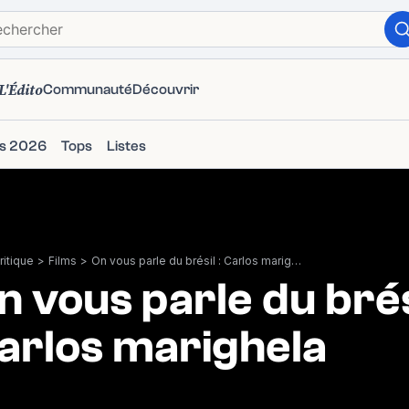
L'Édito
Communauté
Découvrir
ms 2026
Tops
Listes
itique
>
Films
>
On vous parle du brésil : Carlos marighela
n vous parle du brési
arlos marighela