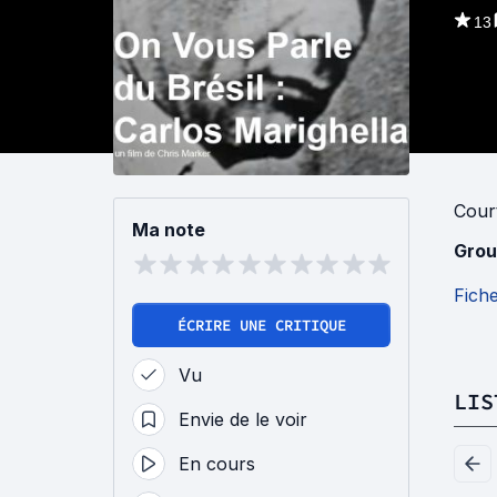
13
Cour
Ma note
Grou
Fich
ÉCRIRE UNE CRITIQUE
Vu
LIS
Envie de le voir
En cours