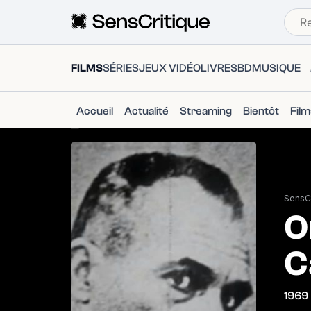
FILMS
SÉRIES
JEUX VIDÉO
LIVRES
BD
MUSIQUE
Accueil
Actualité
Streaming
Bientôt
Fil
SensCr
O
C
1969