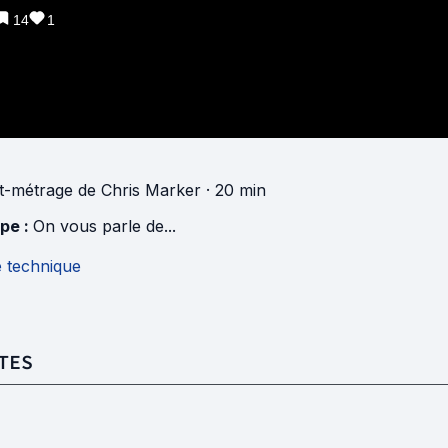
14
1
t-métrage
de
Chris Marker
· 20 min
pe :
On vous parle de...
e technique
TES