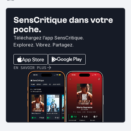
SensCritique dans votre
poche.
Téléchargez l’app SensCritique.
Explorez. Vibrez. Partagez.
EN SAVOIR PLUS