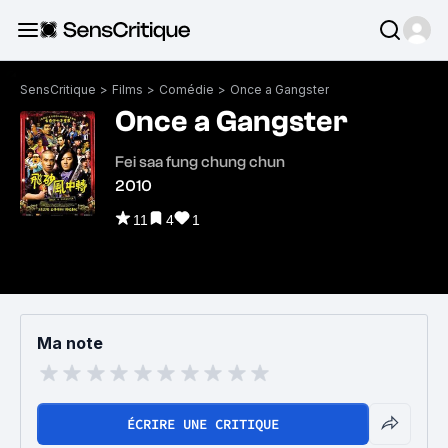
SensCritique
>
Films
>
Comédie
>
Once a Gangster
Once a Gangster
Fei saa fung chung chun
2010
11
4
1
Ma note
ÉCRIRE UNE CRITIQUE