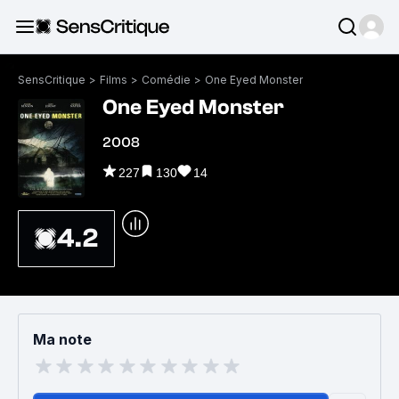
SensCritique
>
Films
>
Comédie
>
One Eyed Monster
One Eyed Monster
2008
227
130
14
4.2
Ma note