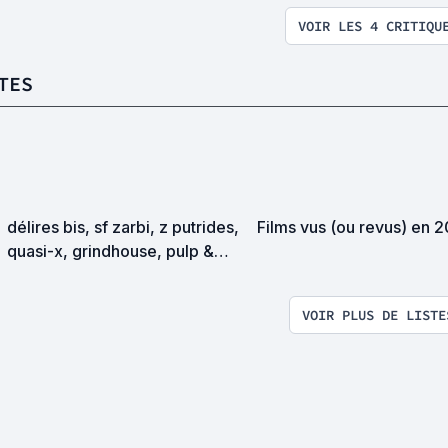
VOIR LES 4 CRITIQU
TES
délires bis, sf zarbi, z putrides,
Films vus (ou revus) en 
quasi-x, grindhouse, pulp &
exploitation en tous genres
VOIR PLUS DE LISTE