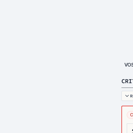
VO
CRI
R
C