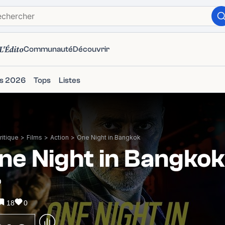
L'Édito
Communauté
Découvrir
ms 2026
Tops
Listes
itique
>
Films
>
Action
>
One Night in Bangkok
ne Night in Bangkok
0
18
0