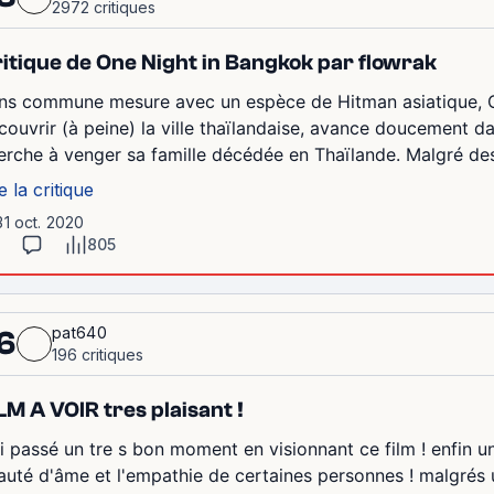
2972 critiques
itique de One Night in Bangkok par flowrak
ns commune mesure avec un espèce de Hitman asiatique, On
couvrir (à peine) la ville thaïlandaise, avance doucement d
erche à venger sa famille décédée en Thaïlande. Malgré des e
e la critique
31 oct. 2020
805
pat640
6
196 critiques
LM A VOIR tres plaisant !
 ai passé un tre s bon moment en visionnant ce film ! enfin u
auté d'âme et l'empathie de certaines personnes ! malgrés un