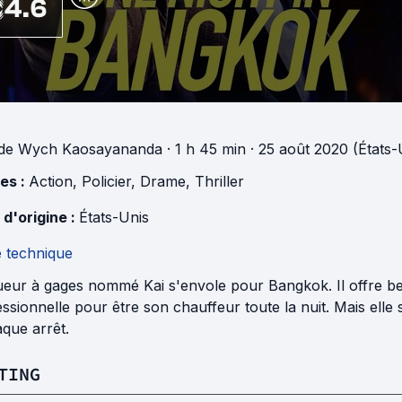
4.6
de
Wych Kaosayananda
· 1 h 45 min
· 25 août 2020 (États-
es :
Action
,
Policier
,
Drame
,
Thriller
 d'origine :
États-Unis
e technique
ueur à gages nommé Kai s'envole pour Bangkok. Il offre b
ssionnelle pour être son chauffeur toute la nuit. Mais el
que arrêt.
TING