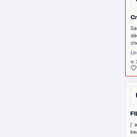
Cr
Sa
dé
ch
Lir
le 
FI
j'
be