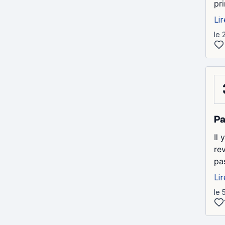
pr
Lir
le 
Pa
Il 
re
pa
Lir
le 