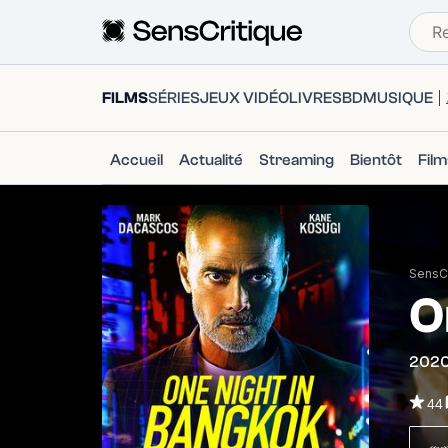
FILMS
SÉRIES
JEUX VIDÉO
LIVRES
BD
MUSIQUE
Accueil
Actualité
Streaming
Bientôt
Fil
SensCr
O
202
44