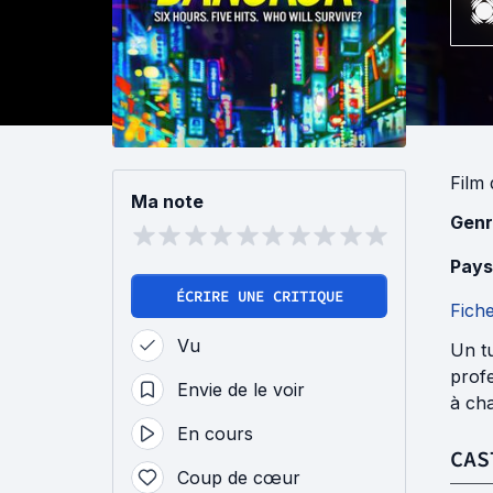
Film
Ma note
Genr
Pays
ÉCRIRE UNE CRITIQUE
Fich
Vu
Un t
profe
Envie de le voir
à cha
En cours
CAS
Coup de cœur