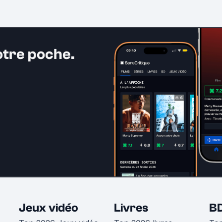
otre poche.
Jeux vidéo
Livres
B