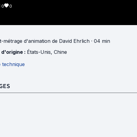
0
0
t-métrage d'animation
de
David Ehrlich
· 04 min
 d'origine :
États-Unis
,
Chine
e technique
GES