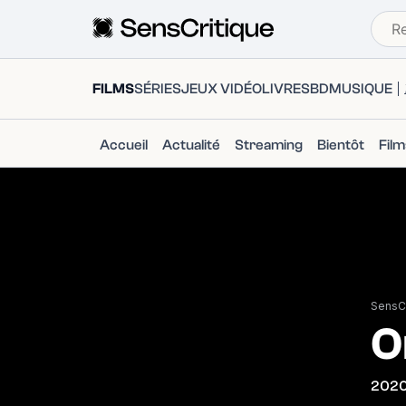
FILMS
SÉRIES
JEUX VIDÉO
LIVRES
BD
MUSIQUE
Accueil
Actualité
Streaming
Bientôt
Fil
SensCr
O
202