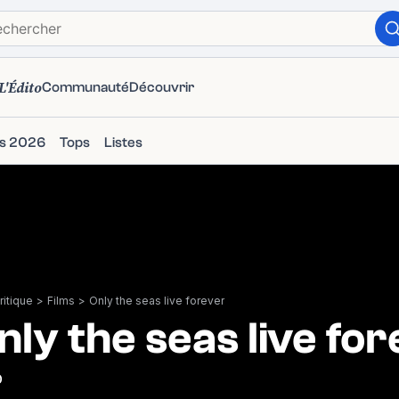
L'Édito
Communauté
Découvrir
ms 2026
Tops
Listes
itique
>
Films
>
Only the seas live forever
nly the seas live fo
0