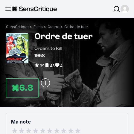
SensCritique
>
Films
>
Guerre
>
Ordre de tuer
Ordre de tuer
Orders to Kill
1958
39
48
4
6.8
Ma note