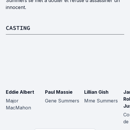
Summers se met à douter et refuse d'assassiner un
innocent.
CASTING
Eddie Albert
Paul Massie
Lillian Gish
Ja
Ro
Major 
Gene Summers
Mme Summers
Ju
MacMahon
Co
de