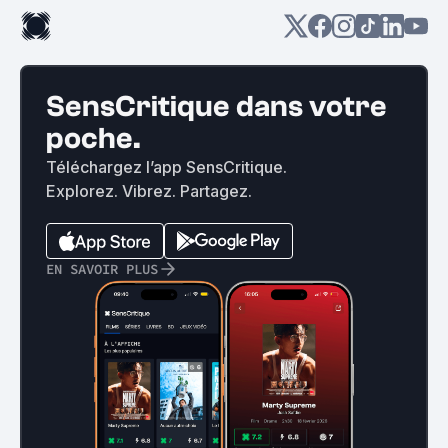
SensCritique dans votre
poche.
Téléchargez l’app SensCritique.
Explorez. Vibrez. Partagez.
EN SAVOIR PLUS