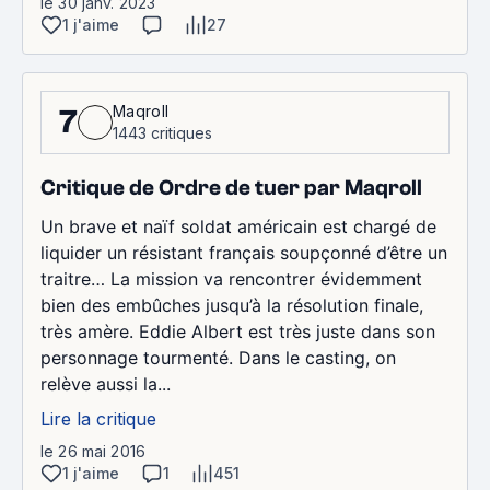
le 30 janv. 2023
1 j'aime
27
Maqroll
7
1443 critiques
Critique de Ordre de tuer par Maqroll
Un brave et naïf soldat américain est chargé de
liquider un résistant français soupçonné d’être un
traitre… La mission va rencontrer évidemment
bien des embûches jusqu’à la résolution finale,
très amère. Eddie Albert est très juste dans son
personnage tourmenté. Dans le casting, on
relève aussi la...
Lire la critique
le 26 mai 2016
1 j'aime
1
451