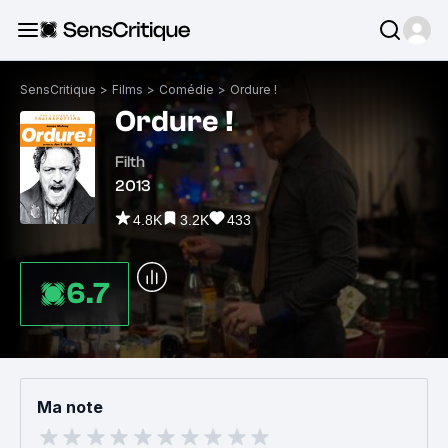
SensCritique
>
Films
>
Comédie
>
Ordure !
Ordure !
Filth
2013
4.8K
3.2K
433
6.7
Ma note