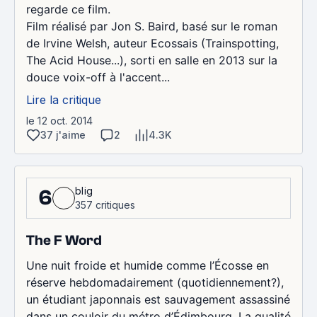
regarde ce film.
Film réalisé par Jon S. Baird, basé sur le roman
de Irvine Welsh, auteur Ecossais (Trainspotting,
The Acid House...), sorti en salle en 2013 sur la
douce voix-off à l'accent...
Lire la critique
le 12 oct. 2014
37 j'aime
2
4.3K
blig
6
357 critiques
The F Word
Une nuit froide et humide comme l’Écosse en
réserve hebdomadairement (quotidiennement?),
un étudiant japonnais est sauvagement assassiné
dans un couloir du métro d’Édimbourg. La qualité