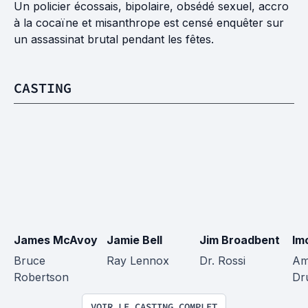
Un policier écossais, bipolaire, obsédé sexuel, accro
à la cocaïne et misanthrope est censé enquêter sur
un assassinat brutal pendant les fêtes.
CASTING
James McAvoy
Jamie Bell
Jim Broadbent
Im
Bruce 
Ray Lennox
Dr. Rossi
Am
Robertson
Dr
VOIR LE CASTING COMPLET