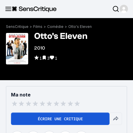
SensCritique
>
Films
>
Comédie
>
Otto's Eleven
Otto's Eleven
2010
1
3
1
Ma note
ÉCRIRE UNE CRITIQUE