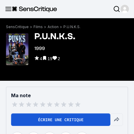
SensCritique
>
Films
>
Action
>
P.U.N.K.S.
P.U.N.K.S.
1999
4
19
2
Ma note
ÉCRIRE UNE CRITIQUE