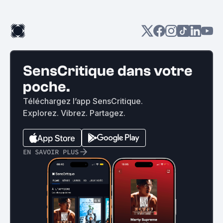
SensCritique dans votre
poche.
Téléchargez l’app SensCritique.
Explorez. Vibrez. Partagez.
EN SAVOIR PLUS