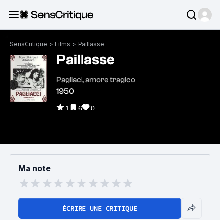
SensCritique
>
Films
>
Paillasse
Paillasse
Pagliaci, amore tragico
1950
1
6
0
Ma note
ÉCRIRE UNE CRITIQUE