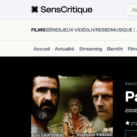
FILMS
SÉRIES
JEUX VIDÉO
LIVRES
BD
MUSIQUE
Accueil
Actualité
Streaming
Bientôt
Fil
SensCr
P
200
27