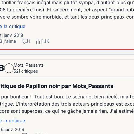
 thriller français inégal mais plutôt sympa, d'autant plus qu'i
08 la première fois). Et sincèrement, cet aspect "grand pub
avère sombre voire morbide, et tant les deux principaux co
e la critique
31 janv. 2018
3 j'aime
1
1.1K
Mots_Passants
8
521 critiques
itique de Papillon noir par Mots_Passants
 pur bonheur !! Tout est bon. Le scénario, bien ficelé, m'a t
ntrigue. L'interprétation des trois acteurs principaux est ex
cors sont superbes, ce qui ne gâche jamais rien. J'ai estimé 
e la critique
26 janv. 2019