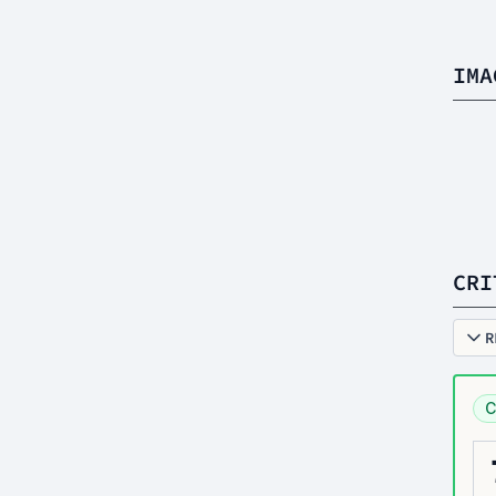
IMA
CRI
R
C