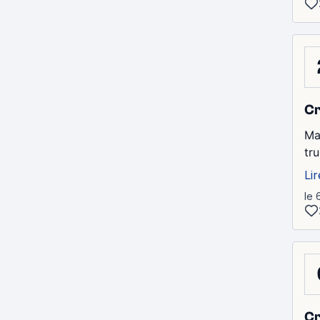
Cr
Ma
tru
Lir
le 
Cr