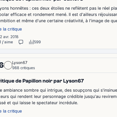
ons honnêtes : ces deux étoiles ne reflètent pas le réel plai
 polar efficace et rondement mené. Il est d'ailleurs réjouiss
ambition et même d'une certaine créativité, à l'image de que
e la critique
12 avr. 2018
1 j'aime
599
Lyson67
6
988 critiques
itique de Papillon noir par Lyson67
e ambiance sombre qui intrigue, des soupçons qui s'insinuent
teurs qui rendent leur personnage crédible jusqu'au revireme
sé et qui laisse le spectateur incrédule.
e la critique