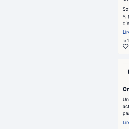
Soy
»,
d'
Lir
le 
Cr
Un
ac
pas
Lir