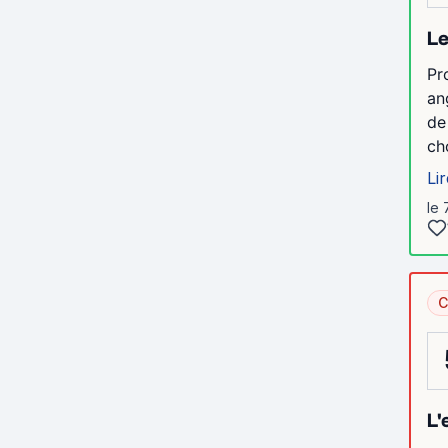
Le
Pr
an
de
ch
Lir
le 
C
L'