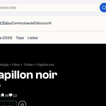
L'Édito
Communauté
Découvrir
ms 2026
Tops
Listes
itique
>
Films
>
Thriller
>
Papillon noir
apillon noir
8
2
98
13