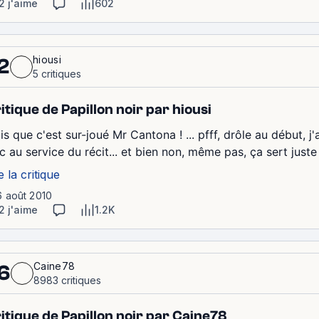
2 j'aime
602
hiousi
2
5 critiques
itique de Papillon noir par hiousi
is que c'est sur-joué Mr Cantona ! ... pfff, drôle au début, j
c au service du récit... et bien non, même pas, ça sert juste
e la critique
6 août 2010
2 j'aime
1.2K
Caine78
6
8983 critiques
itique de Papillon noir par Caine78