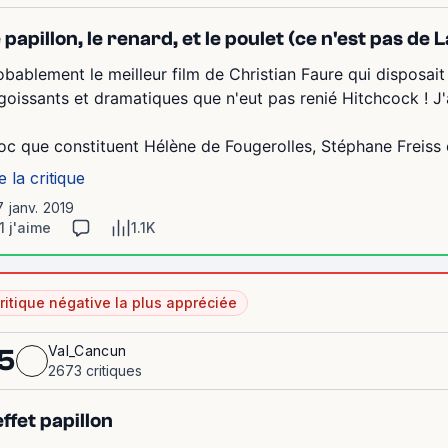
 papillon, le renard, et le poulet (ce n'est pas de 
obablement le meilleur film de Christian Faure qui disposait
goissants et dramatiques que n'eut pas renié Hitchcock ! J'a
oc que constituent Hélène de Fougerolles, Stéphane Freiss et
e la critique
7 janv. 2019
1 j'aime
1.1K
ritique négative la plus appréciée
Val_Cancun
5
2673 critiques
effet papillon