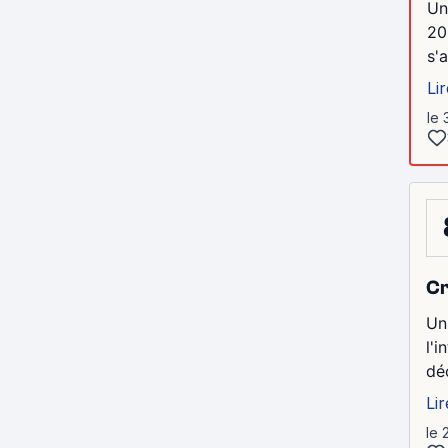
Un
20
s'
Lir
le 
Cr
Un
l'i
dé
Lir
le 