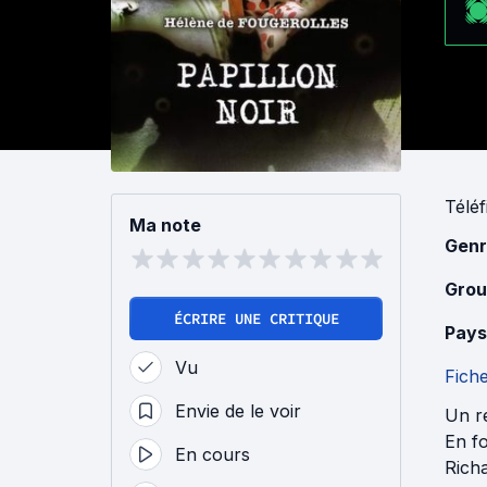
Téléf
Ma note
Genr
Grou
ÉCRIRE UNE CRITIQUE
Pays
Vu
Fich
Envie de le voir
Un r
En fo
En cours
Rich