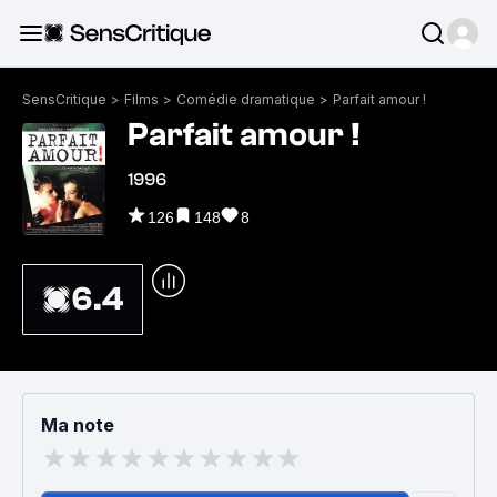
SensCritique
>
Films
>
Comédie dramatique
>
Parfait amour !
Parfait amour !
1996
126
148
8
6.4
Ma note