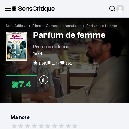
SensCritique
>
Films
>
Comédie dramatique
>
Parfum de femme
Parfum de femme
Profumo di donna
1974
1.5K
1.4K
151
7.4
Ma note