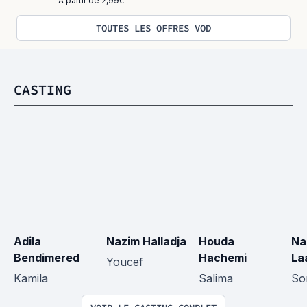
À partir de 2,99€
TOUTES LES OFFRES VOD
CASTING
Adila 
Nazim Halladja
Houda 
Na
Bendimered
Hachemi
La
Youcef
Kamila
Salima
So