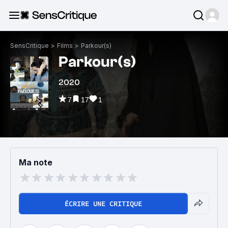
SensCritique
>
Films
>
Parkour(s)
Parkour(s)
2020
7
17
1
Ma note
ÉCRIRE UNE CRITIQUE