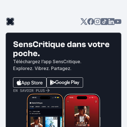
SensCritique dans votre
poche.
Téléchargez l’app SensCritique.
Explorez. Vibrez. Partagez.
EN SAVOIR PLUS