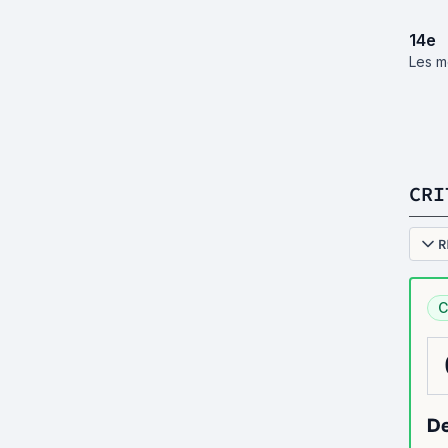
14
e
Les m
CRI
R
C
De