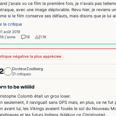
and j'avais vu ce film la première fois, je n'avais pas tellem
utraque, avec une image déplorable. Revu hier, je reviens un
me si le film conserve ses défauts, mais disons que je lui 
e la critique
31 août 2019
16 j'aime
18
1.1K
ritique négative la plus appréciée
DocteurZoidberg
2
21 critiques
rn to be wiiiild
ristophe Colomb était un gros loser.
n seulement, il naviguait sans GPS mais, en plus, ce ne fut 
en avant lui, les Vikings avaient foulés le sol du Nouveau M
andinaves et les futurs Indiens (kilékon ce Christophe)...