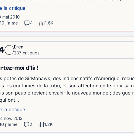
e la critique
3 mai 2010
19 j'aime
4
1.6K
Eren
4
237 critiques
rtez-moi d'là !
s potes de SirMohawk, des indiens natifs d'Amérique, recuei
us les coutumes de la tribu, et son affection enfle pour sa n
is son peuple revient envahir le nouveau monde ; des guerri
qui ont...
e la critique
14 nov. 2013
10 j'aime
2
1.2K