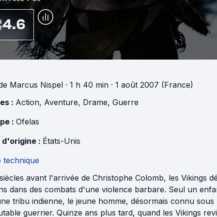
4.6
de
Marcus Nispel
· 1 h 40 min
· 1 août 2007 (France)
es :
Action
,
Aventure
,
Drame
,
Guerre
pe :
Ofelas
 d'origine :
États-Unis
e technique
siècles avant l'arrivée de Christophe Colomb, les Vikings 
ens dans des combats d'une violence barbare. Seul un enfan
une tribu indienne, le jeune homme, désormais connu sous l
table guerrier. Quinze ans plus tard, quand les Vikings rev