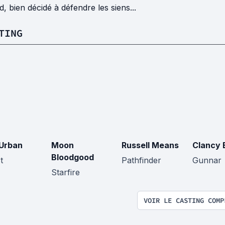
d, bien décidé à défendre les siens...
TING
 Urban
Moon
Russell Means
Clancy 
Bloodgood
t
Pathfinder
Gunnar
Starfire
VOIR LE CASTING COMP