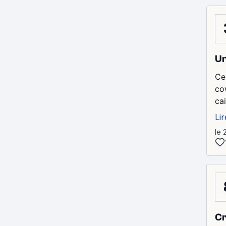
Un
Ce
co
ca
Lir
le 
Cr