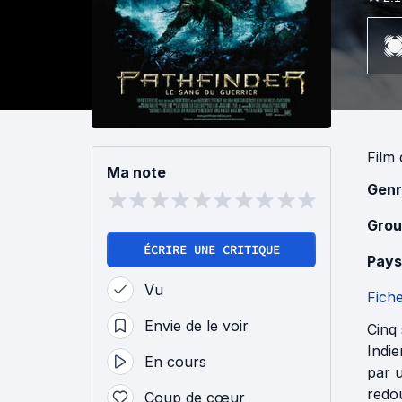
Film
Ma note
Genr
Grou
ÉCRIRE UNE CRITIQUE
Pays
Vu
Fich
Envie de le voir
Cinq 
Indi
En cours
par 
redou
Coup de cœur