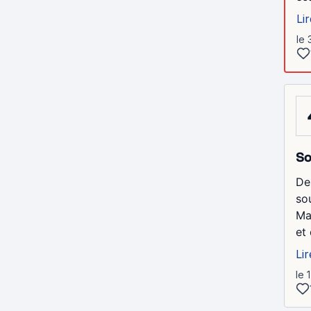
Lir
le 
So
De
so
Ma
et 
Lir
le 