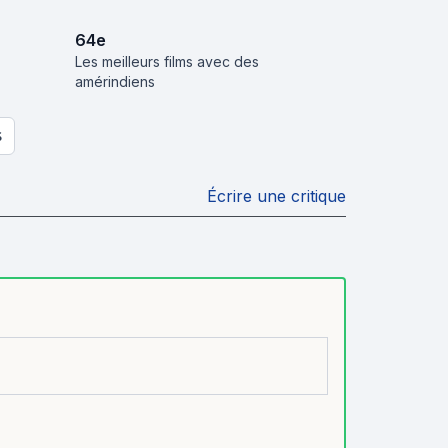
64
e
Les meilleurs films avec des
amérindiens
S
Écrire une critique