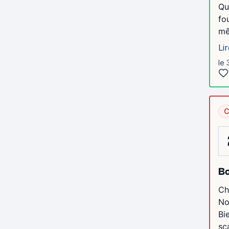
Qu
fo
mê
Lir
le 
C
Bo
Ch
No
Bi
sc