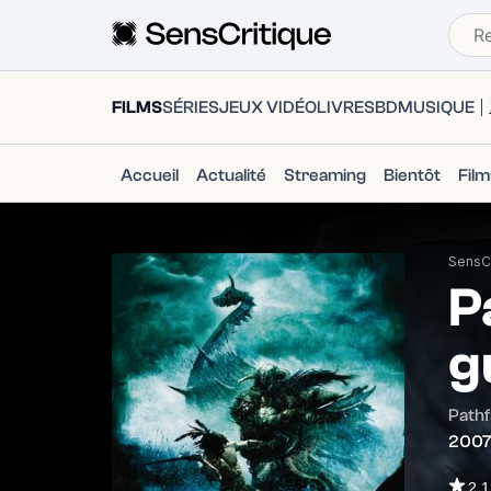
FILMS
SÉRIES
JEUX VIDÉO
LIVRES
BD
MUSIQUE
Accueil
Actualité
Streaming
Bientôt
Fil
SensCr
P
g
Pathf
200
2.