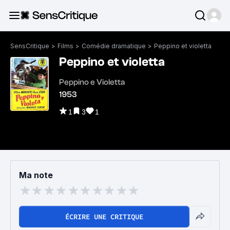
SensCritique
>
Films
>
Comédie dramatique
>
Peppino et violetta
Peppino et violetta
Peppino e Violetta
1953
1
3
1
Ma note
ÉCRIRE UNE CRITIQUE