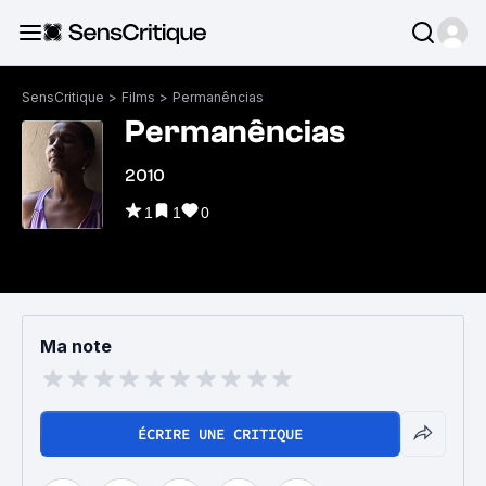
SensCritique
>
Films
>
Permanências
Permanências
2010
1
1
0
Ma note
ÉCRIRE UNE CRITIQUE