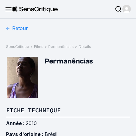
Retour
SensCritique
>
Films
>
Permanências
>
Details
Permanências
FICHE TECHNIQUE
Année :
2010
Pays d'origine :
Brésil