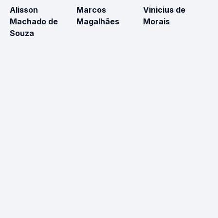
Alisson
Marcos
Vinicius de
R
Machado de
Magalhães
Morais
S
Souza