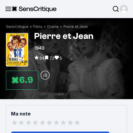
SensCritique
>
Films
>
Drame
>
Pierre et Jean
Pierre et Jean
1943
84
72
5
6.9
Ma note