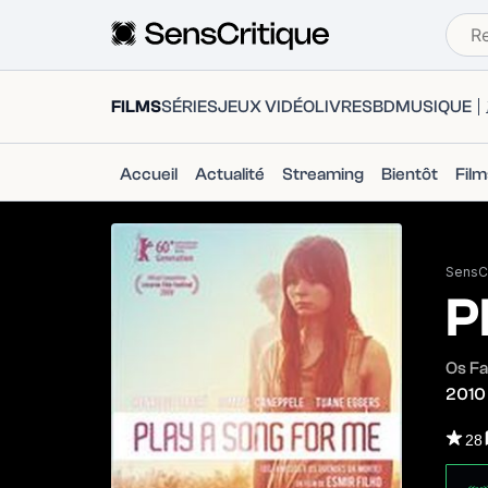
FILMS
SÉRIES
JEUX VIDÉO
LIVRES
BD
MUSIQUE
Accueil
Actualité
Streaming
Bientôt
Fil
SensCr
P
Os F
2010
28