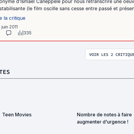
onyme d'Ismael Caneppele pour nous retranscrire une oeuvre 
stabilisante (le film oscille sans cesse entre passé et présent
e la critique
1 juin 2011
335
VOIR LES 2 CRITIQU
TES
Teen Movies
Nombre de notes à faire
augmenter d'urgence !