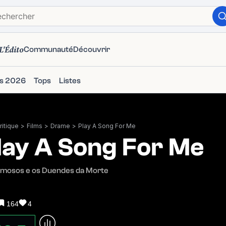
L'Édito
Communauté
Découvrir
ms 2026
Tops
Listes
itique
>
Films
>
Drame
>
Play A Song For Me
lay A Song For Me
amosos e os Duendes da Morte
164
4