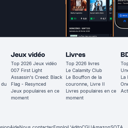
Jeux vidéo
Livres
B
Top 2026 Jeux vidéo
Top 2026 livres
To
007 First Light
Le Calamity Club
Une
Assassin's Creed: Black
Le Bouffon de la
La 
 du
Flag - Resynced
couronne, Livre II
One
Jeux populaires en ce
Livres populaires en ce
Act
moment
moment
nsion
Aide
Nous contacter
Emploi
L'édito
CGU
Amazon
SOTA