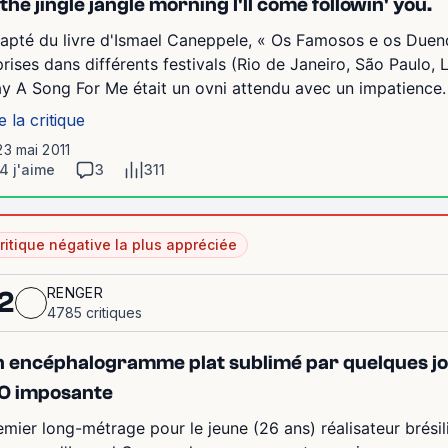
 the jingle jangle morning I'll come followin' you.
apté du livre d'Ismael Caneppele, « Os Famosos e os Duen
prises dans différents festivals (Rio de Janeiro, São Paulo, L
ay A Song For Me était un ovni attendu avec un impatience.
e la critique
23 mai 2011
4 j'aime
3
311
ritique négative la plus appréciée
RENGER
2
4785 critiques
 encéphalogramme plat sublimé par quelques joli
O imposante
emier long-métrage pour le jeune (26 ans) réalisateur brésili