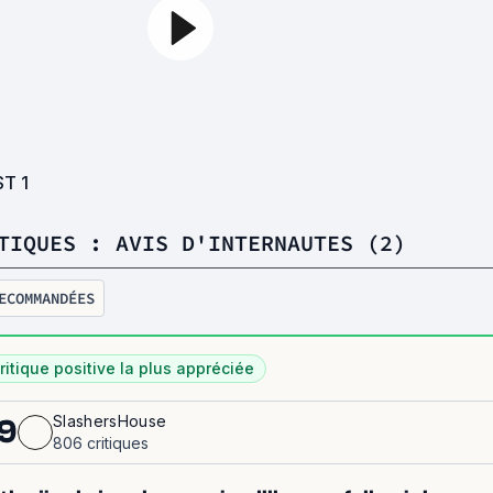
ST
1
TIQUES : AVIS D'INTERNAUTES (2)
ECOMMANDÉES
ritique positive la plus appréciée
SlashersHouse
9
806 critiques