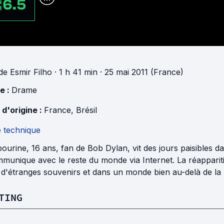
6.5
de
Esmir Filho
· 1 h 41 min
· 25 mai 2011 (France)
e :
Drame
 d'origine :
France
,
Brésil
e technique
urine, 16 ans, fan de Bob Dylan, vit des jours paisibles d
ommunique avec le reste du monde via Internet. La réappari
d'étranges souvenirs et dans un monde bien au-delà de la r
TING