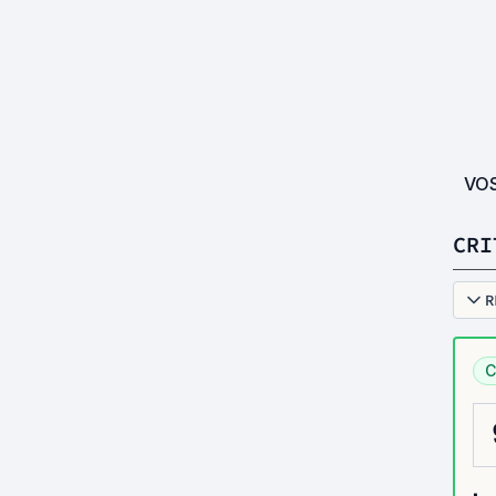
VO
CRI
R
C