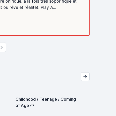
onirique, à la fois très soporifique et
 ou rêve et réalité). Play A...
ES
Childhood / Teenage / Coming
of Age 🌱