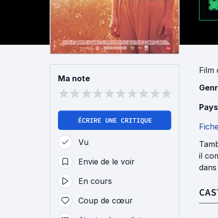
Film
Ma note
Genr
Pays
ÉCRIRE UNE CRITIQUE
Fich
Vu
Tambo
il c
Envie de le voir
dans 
En cours
CAS
Coup de cœur