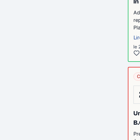
In
Ad
re
Pl
Lir
le 
C
Un
B.
Pr