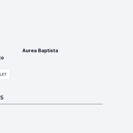
Aurea Baptista
to
LET
S