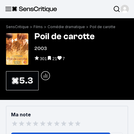
SensCritique
>
Films
>
Comédie dramatique
>
Poil de carotte
Poil de carotte
2003
301
21
7
5.3
Ma note