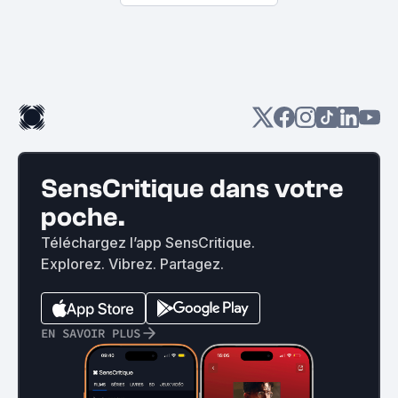
SensCritique dans votre
poche.
Téléchargez l’app SensCritique.
Explorez. Vibrez. Partagez.
EN SAVOIR PLUS