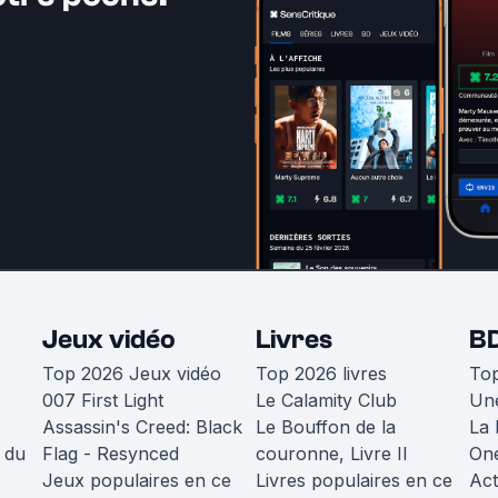
Jeux vidéo
Livres
B
Top 2026 Jeux vidéo
Top 2026 livres
To
007 First Light
Le Calamity Club
Une
Assassin's Creed: Black
Le Bouffon de la
La 
 du
Flag - Resynced
couronne, Livre II
One
Jeux populaires en ce
Livres populaires en ce
Act