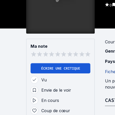
0
Cour
Ma note
Genr
Pays
ÉCRIRE UNE CRITIQUE
Fich
Vu
Un po
nouve
Envie de le voir
CAS
En cours
Coup de cœur