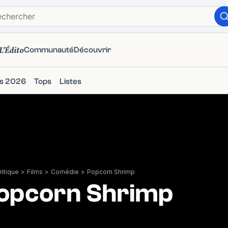
L'Édito
Communauté
Découvrir
ms 2026
Tops
Listes
itique
>
Films
>
Comédie
>
Popcorn Shrimp
opcorn Shrimp