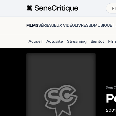
FILMS
SÉRIES
JEUX VIDÉO
LIVRES
BD
MUSIQUE
Accueil
Actualité
Streaming
Bientôt
Fil
SensCr
P
2001