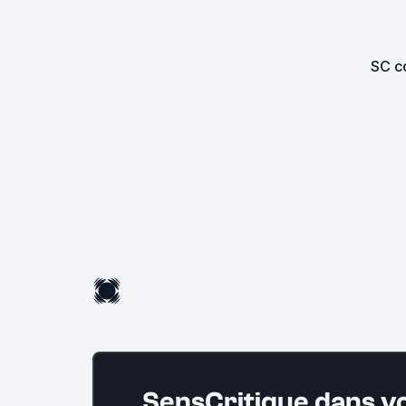
SC co
SensCritique dans v