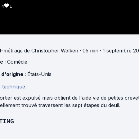
4
1
t-métrage
de
Christopher Walken
· 05 min
· 1 septembre 20
e :
Comédie
 d'origine :
États-Unis
e technique
rtier est expulsé mais obtient de l'aide via de petites crev
llement trouvé traversent les sept étapes du deuil.
TING