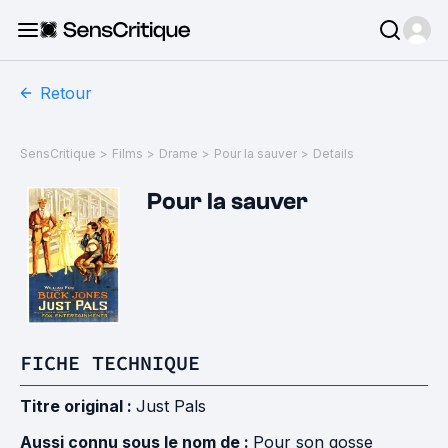
Retour
SensCritique
>
Films
>
Drame
>
Pour la sauver
>
Details
Pour la sauver
FICHE TECHNIQUE
Titre original :
Just Pals
Aussi connu sous le nom de :
Pour son gosse