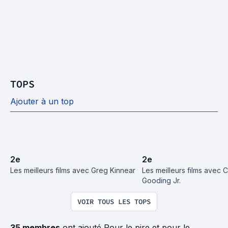
TOPS
Ajouter à un top
2
e
2
e
Les meilleurs films avec Greg Kinnear
Les meilleurs films avec C
Gooding Jr.
VOIR TOUS LES TOPS
35 membres
ont ajouté Pour le pire et pour le