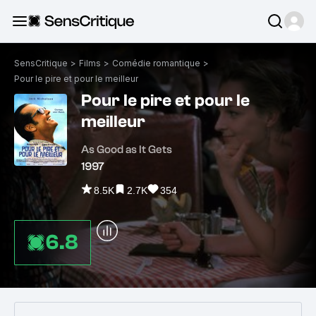
SensCritique
>
Films
>
Comédie romantique
>
Pour le pire et pour le meilleur
Pour le pire et pour le
meilleur
As Good as It Gets
1997
8.5K
2.7K
354
6.8