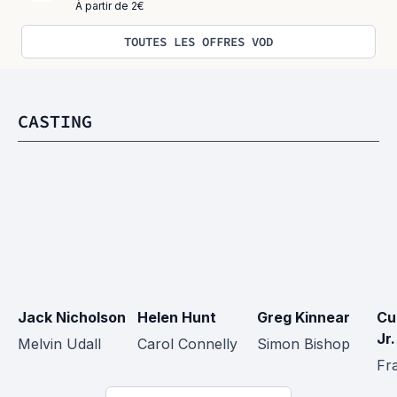
À partir de 2€
TOUTES LES OFFRES VOD
CASTING
Jack Nicholson
Helen Hunt
Greg Kinnear
Cu
Jr.
Melvin Udall
Carol Connelly
Simon Bishop
Fr