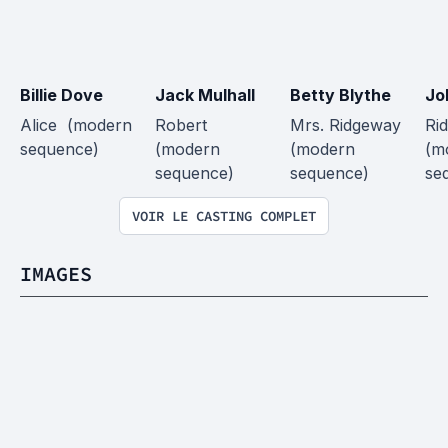
Billie Dove
Jack Mulhall
Betty Blythe
Jo
Alice  (modern 
Robert  
Mrs. Ridgeway  
Ri
sequence)
(modern 
(modern 
(m
sequence)
sequence)
se
VOIR LE CASTING COMPLET
IMAGES