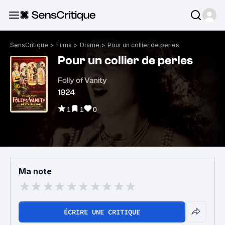
SensCritique
>
Films
>
Drame
>
Pour un collier de perles
Pour un collier de perles
Folly of Vanity
1924
1
1
0
Ma note
ÉCRIRE UNE CRITIQUE