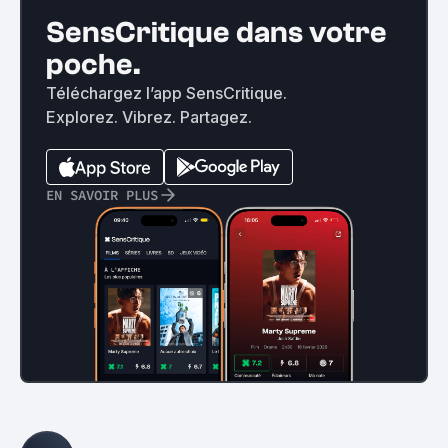
SensCritique dans votre
poche.
Téléchargez l’app SensCritique.
Explorez. Vibrez. Partagez.
EN SAVOIR PLUS