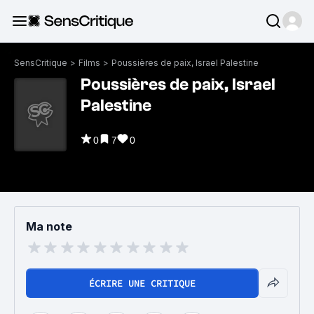
SensCritique
>
Films
>
Poussières de paix, Israel Palestine
Poussières de paix, Israel
Palestine
0
7
0
Ma note
ÉCRIRE UNE CRITIQUE