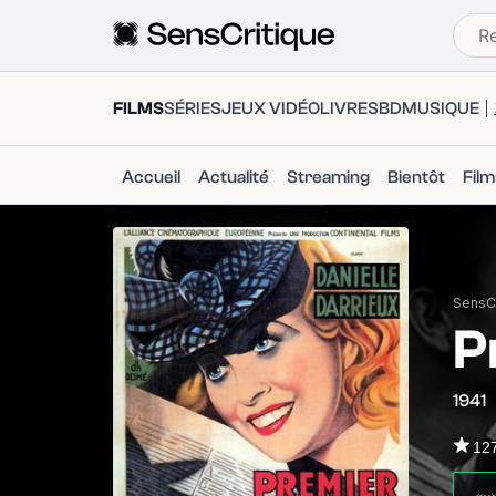
FILMS
SÉRIES
JEUX VIDÉO
LIVRES
BD
MUSIQUE
Accueil
Actualité
Streaming
Bientôt
Fil
SensCr
P
1941
12