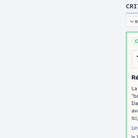
CRI
R
C
Ré
La
"b
Da
av
Ici
Lir
le 