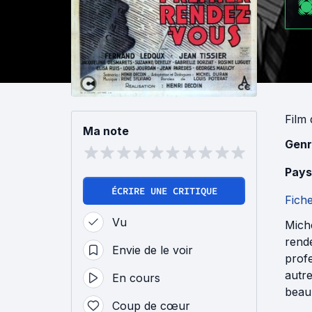
Film
Ma note
Genr
Pays
ÉCRIRE UNE CRITIQUE
Fich
Vu
Miche
rend
Envie de le voir
profe
autre
En cours
beau
Coup de cœur