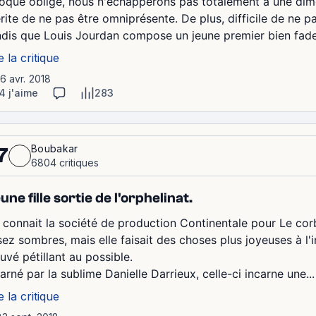
oque oblige, nous n'échapperons pas totalement à une dimen
rite de ne pas être omniprésente. De plus, difficile de ne pa
ndis que Louis Jourdan compose un jeune premier bien fade 
e la critique
16 avr. 2018
4 j'aime
283
Boubakar
7
6804 critiques
une fille sortie de l'orphelinat.
 connait la société de production Continentale pour Le co
sez sombres, mais elle faisait des choses plus joyeuses à l'
uvé pétillant au possible.
arné par la sublime Danielle Darrieux, celle-ci incarne une...
e la critique