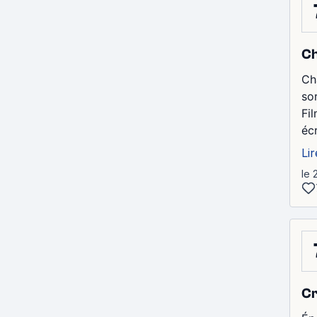
Ch
Ch
sor
Fi
écr
Lir
le 
Cr