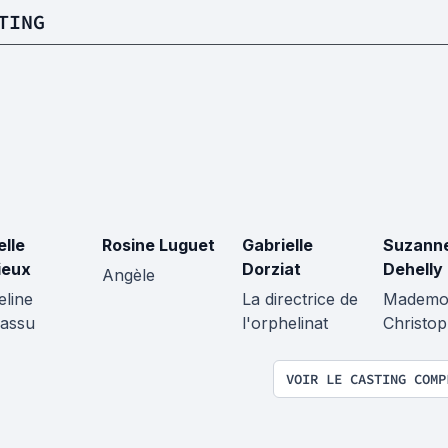
TING
elle
Rosine Luguet
Gabrielle
Suzann
ieux
Dorziat
Dehelly
Angèle
eline
La directrice de
Mademoi
assu
l'orphelinat
Christop
VOIR LE CASTING COMP