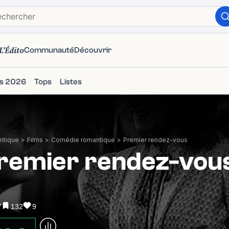
L'Édito
Communauté
Découvrir
ms 2026
Tops
Listes
itique
>
Films
>
Comédie romantique
>
Premier rendez-vous
remier rendez-vou
7
132
9