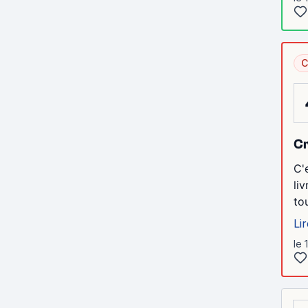
C
Cr
C'
li
to
Lir
le 