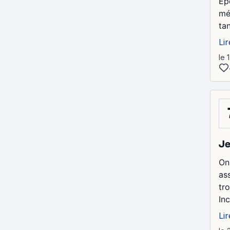
Ép
mé
ta
Lir
le 
Je
On
as
tro
Inc
Lir