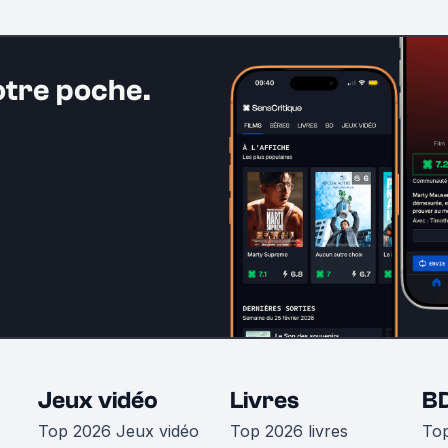
otre poche.
Jeux vidéo
Livres
B
Top 2026 Jeux vidéo
Top 2026 livres
To