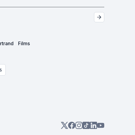
rtrand
Films
og
S