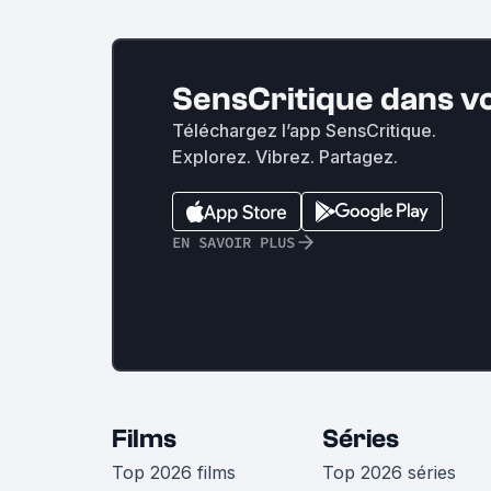
SensCritique dans v
Téléchargez l’app SensCritique.
Explorez. Vibrez. Partagez.
EN SAVOIR PLUS
Films
Séries
Top 2026 films
Top 2026 séries