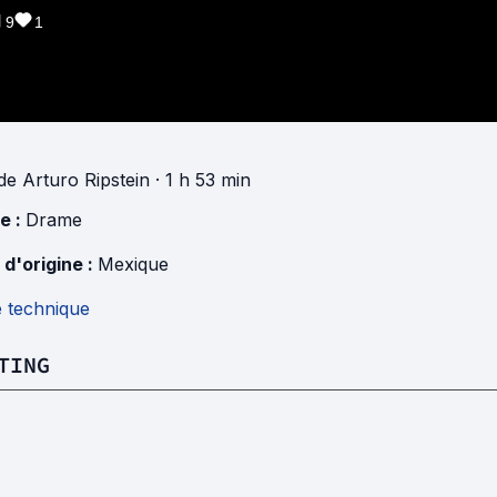
9
1
de
Arturo Ripstein
· 1 h 53 min
e :
Drame
 d'origine :
Mexique
e technique
TING