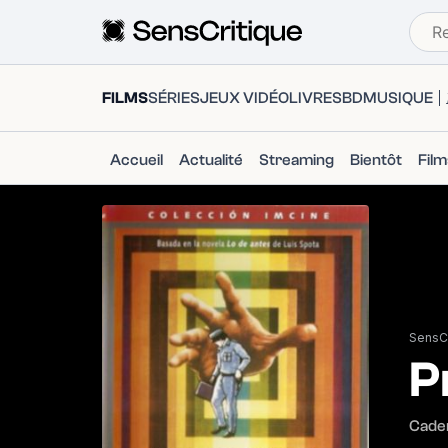
FILMS
SÉRIES
JEUX VIDÉO
LIVRES
BD
MUSIQUE
Accueil
Actualité
Streaming
Bientôt
Fil
SensCr
P
Cade