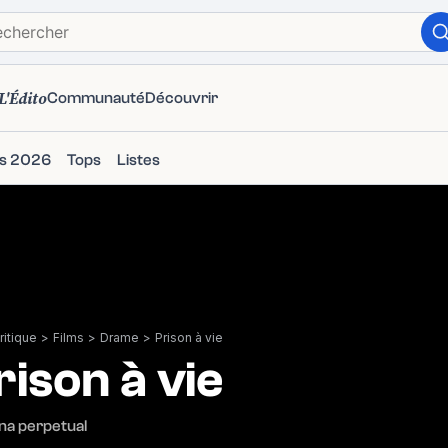
L'Édito
Communauté
Découvrir
ms 2026
Tops
Listes
itique
>
Films
>
Drame
>
Prison à vie
rison à vie
na perpetual