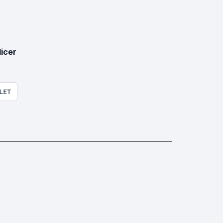
licer
LET