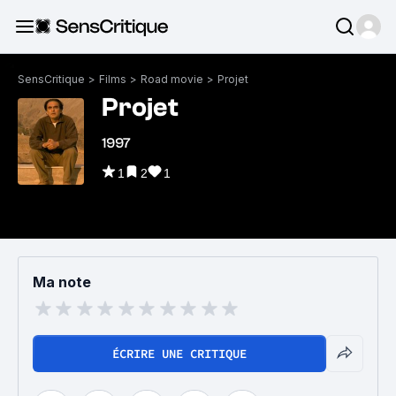
SensCritique
>
Films
>
Road movie
>
Projet
Projet
1997
1
2
1
Ma note
ÉCRIRE UNE CRITIQUE