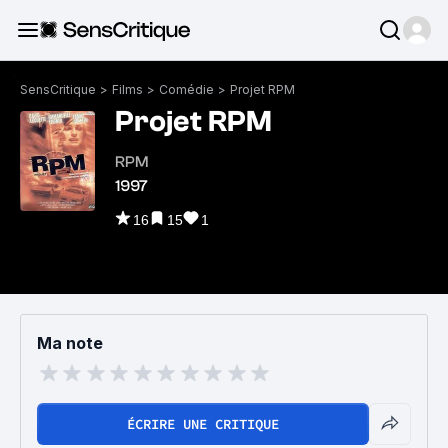
SensCritique
>
Films
>
Comédie
>
Projet RPM
Projet RPM
RPM
1997
16
15
1
Ma note
ÉCRIRE UNE CRITIQUE