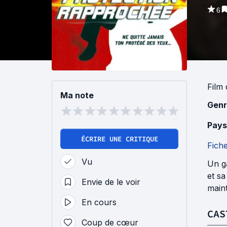
6
Film
Ma note
Genr
Pays
ÉCRIRE UNE CRITIQUE
Fich
Vu
Un ga
et sa
Envie de le voir
maint
En cours
CAS
Coup de cœur