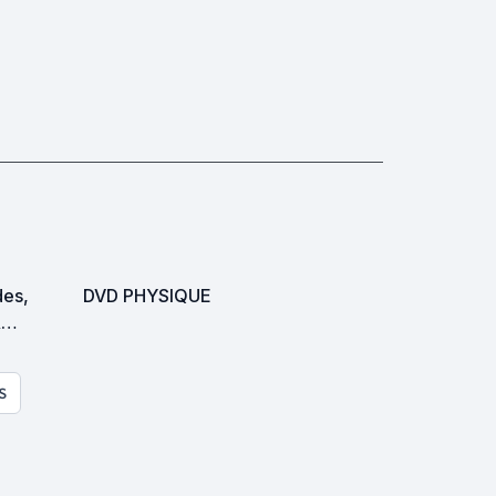
des,
DVD PHYSIQUE
&
S