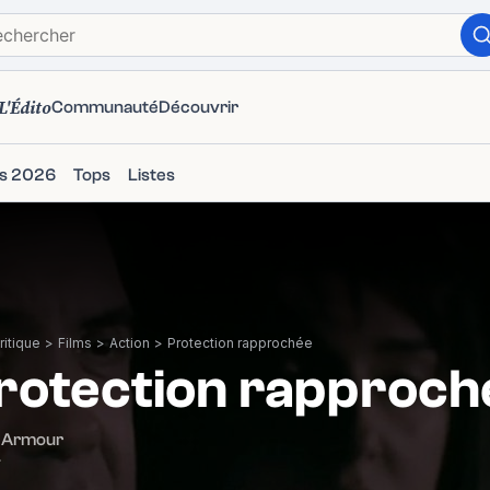
L'Édito
Communauté
Découvrir
ms 2026
Tops
Listes
itique
>
Films
>
Action
>
Protection rapprochée
rotection rapproch
 Armour
7