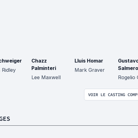
Schweiger
Chazz
Lluis Homar
Gustav
Palminteri
Salmer
 Ridley
Mark Graver
Lee Maxwell
Rogelio 
VOIR LE CASTING COMP
GES