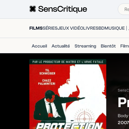
FILMS
SÉRIES
JEUX VIDÉO
LIVRES
BD
MUSIQUE
Accueil
Actualité
Streaming
Bientôt
Fil
SensCr
P
Body
200