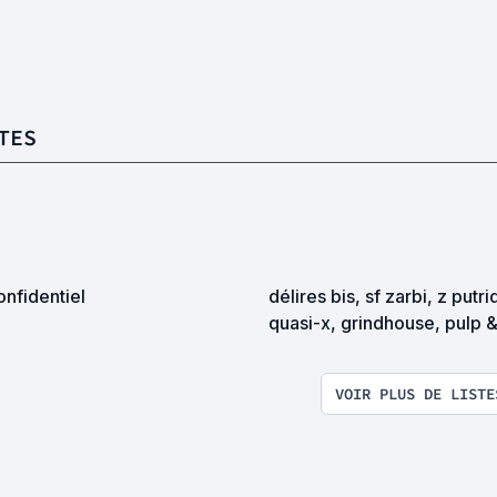
TES
nfidentiel
délires bis, sf zarbi, z putri
quasi-x, grindhouse, pulp 
exploitation en tous genres
VOIR PLUS DE LISTE