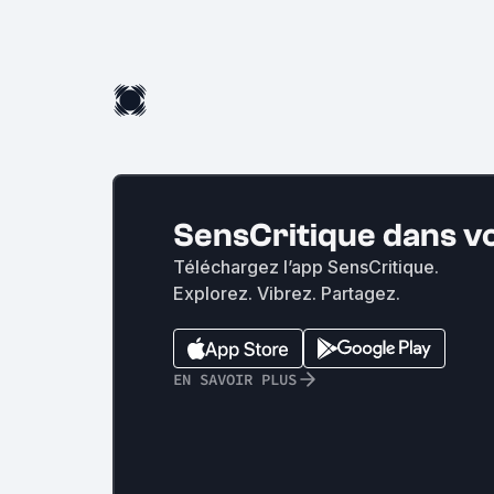
SensCritique dans v
Téléchargez l’app SensCritique.
Explorez. Vibrez. Partagez.
EN SAVOIR PLUS