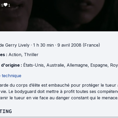
5
1
de
Gerry Lively
· 1 h 30 min
· 9 avril 2008 (France)
es :
Action
,
Thriller
 d'origine :
États-Unis
,
Australie
,
Allemagne
,
Espagne
,
Roy
e technique
rde du corps d’élite est embauché pour protéger le tueur à 
 vie. Le bodyguard doit mettre à profit toutes ses compéte
enir le tueur en vie face au danger constant qui le menac
TING