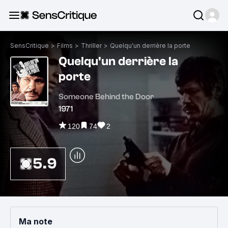
SensCritique
>
Films
>
Thriller
>
Quelqu'un derrière la porte
Quelqu'un derrière la
porte
Someone Behind the Door
1971
120
74
2
5.9
Ma note