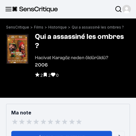
SensCritique
>
Films
>
Historique
>
Qui a assassiné les ombres ?
Qui a assassiné les ombres
?
Hacivat Karagöz neden öldürüldü?
2006
2
2
0
Ma note