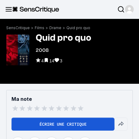
SensCritique
>
Films
>
Drame
>
Quid pro quo
Quid pro quo
2008
4
14
3
Ma note
ÉCRIRE UNE CRITIQUE