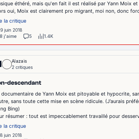
sique éthéré, mais qu'en fait il est réalisé par Yann Moix et
ors oui, Moix est clairement pro migrant, moi non, donc forc
e la critique
19 juin 2018
8 j'aime
5
1.4K
Alazaïs
1
2 critiques
on-descendant
 documentaire de Yann Moix est pitoyable et hypocrite, sans
utre, sans toute cette mise en scène ridicule. (J’aurais pr
ng Bing)
ur résumer : tout est impeccablement travaillé pour desservi
e la critique
18 juin 2018