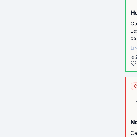
H
Co
Le
ce
Lir
le 
C
N
Ce