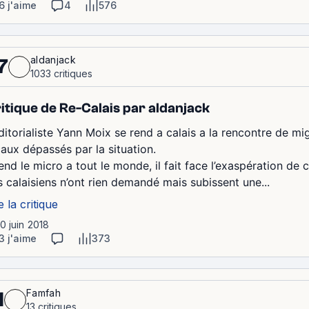
6 j'aime
4
576
aldanjack
7
1033 critiques
itique de Re-Calais par aldanjack
ditorialiste Yann Moix se rend a calais a la rencontre de mig
caux dépassés par la situation.
tend le micro a tout le monde, il fait face l’exaspération de 
s calaisiens n’ont rien demandé mais subissent une...
e la critique
10 juin 2018
3 j'aime
373
Famfah
1
13 critiques