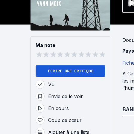
Docu
Ma note
Pays
Fich
ÉCRIRE UNE CRITIQUE
À Cal
les m
Vu
l’hum
Envie de le voir
En cours
BAN
Coup de cœur
Ajouter à une liste