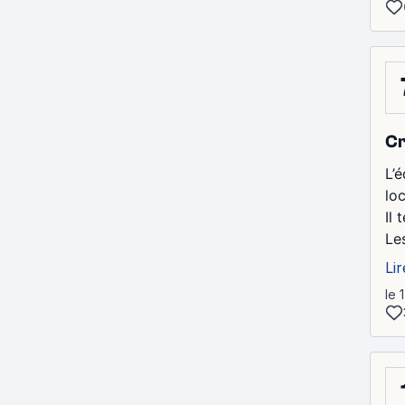
Cr
L’é
lo
Il 
Le
Lir
le 