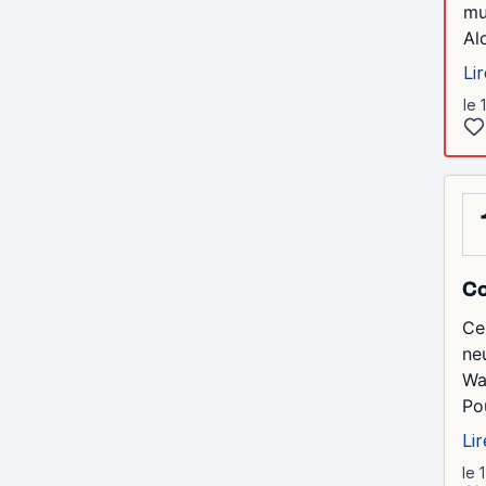
mu
Al
Lir
le 
C
Ce
ne
Wa
Po
Lir
le 