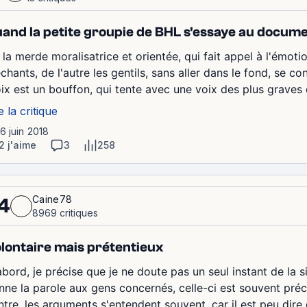
and la petite groupie de BHL s'essaye au docum
la merde moralisatrice et orientée, qui fait appel à l'émotio
chants, de l'autre les gentils, sans aller dans le fond, se 
ix est un bouffon, qui tente avec une voix des plus graves d
e la critique
16 juin 2018
2 j'aime
3
258
Caine78
4
8969 critiques
lontaire mais prétentieux
bord, je précise que je ne doute pas un seul instant de la si
nne la parole aux gens concernés, celle-ci est souvent précie
tre, les arguments s'entendent souvent, car il est peu dire q