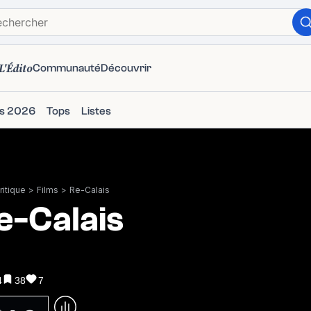
L'Édito
Communauté
Découvrir
ms 2026
Tops
Listes
itique
>
Films
>
Re-Calais
e-Calais
4
38
7