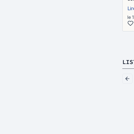
Lir
le 
LIS