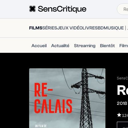
FILMS
SÉRIES
JEUX VIDÉO
LIVRES
BD
MUSIQUE
Accueil
Actualité
Streaming
Bientôt
Fil
SensCr
R
2018
12