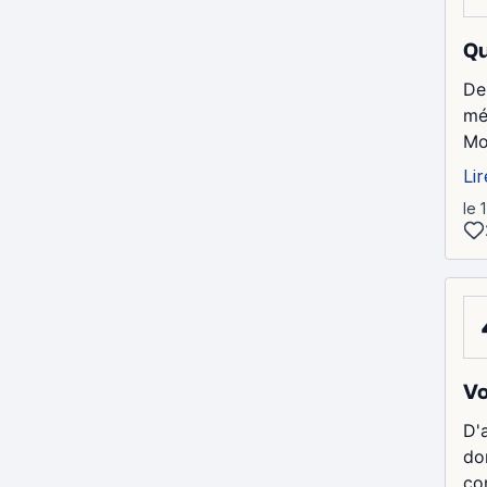
Qu
De 
mé
Mo
Lir
le 
Vo
D'a
do
con