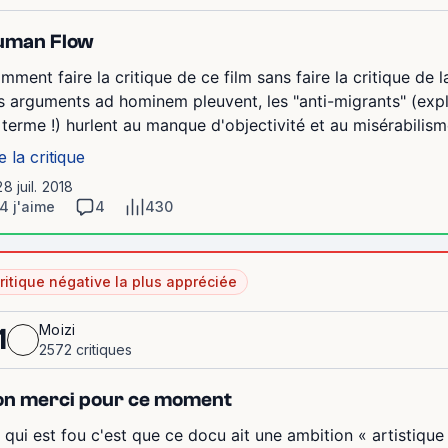
uman Flow
mment faire la critique de ce film sans faire la critique de 
s arguments ad hominem pleuvent, les "anti-migrants" (expli
 terme !) hurlent au manque d'objectivité et au misérabilisme
e la critique
28 juil. 2018
4 j'aime
4
430
ritique négative la plus appréciée
Moizi
1
2572 critiques
on merci pour ce moment
 qui est fou c'est que ce docu ait une ambition « artistique »