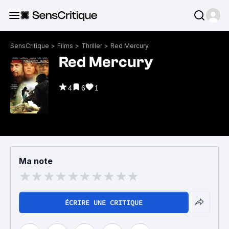
SensCritique
>
Films
>
Thriller
>
Red Mercury
Red Mercury
4
6
1
Ma note
ÉCRIRE UNE CRITIQUE