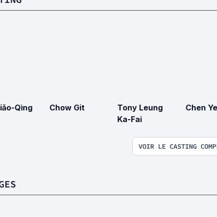
Xiǎo-Qìng
Chow Git
Tony Leung
Chen Y
Ka-Fai
VOIR LE CASTING COMP
GES