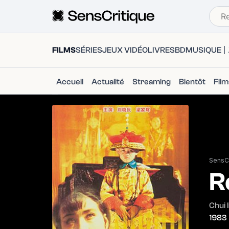
FILMS
SÉRIES
JEUX VIDÉO
LIVRES
BD
MUSIQUE
Accueil
Actualité
Streaming
Bientôt
Fil
SensCr
R
Chui 
1983