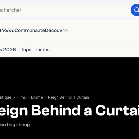
L'Édito
Communauté
Découvrir
ms 2026
Tops
Listes
itique
>
Films
>
Drame
>
Reign Behind a Curtain
eign Behind a Curta
lian ting zheng