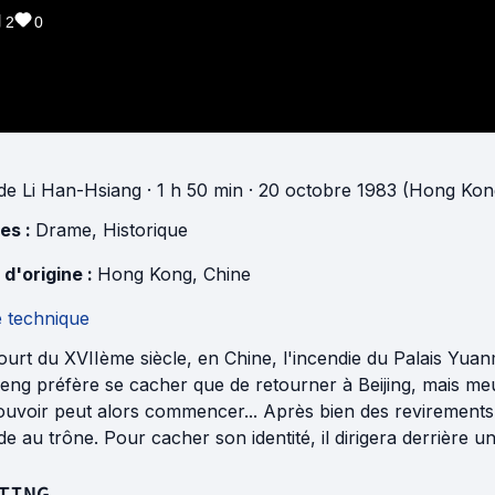
2
0
de
Li Han-Hsiang
· 1 h 50 min
· 20 octobre 1983 (Hong Kon
es :
Drame
,
Historique
 d'origine :
Hong Kong
,
Chine
e technique
urt du XVIIème siècle, en Chine, l'incendie du Palais Yuan
eng préfère se cacher que de retourner à Beijing, mais meur
uvoir peut alors commencer... Après bien des revirements, 
e au trône. Pour cacher son identité, il dirigera derrière un 
TING