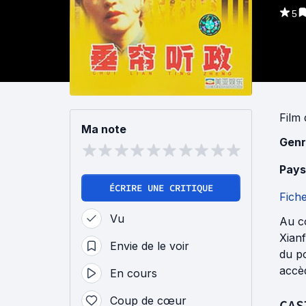
5
Film
Ma note
Genr
Pays
ÉCRIRE UNE CRITIQUE
Fich
Vu
Au co
Xianf
Envie de le voir
du po
accèd
En cours
Coup de cœur
CAS