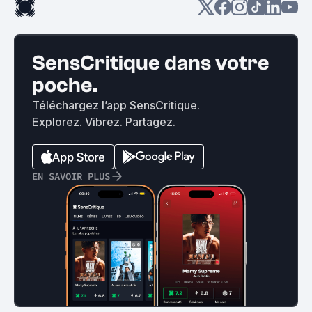
SensCritique dans votre
poche.
Téléchargez l’app SensCritique.
Explorez. Vibrez. Partagez.
EN SAVOIR PLUS