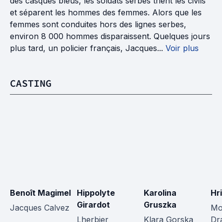
des casques bleus, les soldats serbes trient les civils
et séparent les hommes des femmes. Alors que les
femmes sont conduites hors des lignes serbes,
environ 8 000 hommes disparaissent. Quelques jours
plus tard, un policier français, Jacques...
Voir plus
CASTING
Benoît Magimel
Hippolyte 
Karolina 
Hr
Girardot
Gruszka
Jacques Calvez
Mo
Lherbier
Klara Gorska
Dr