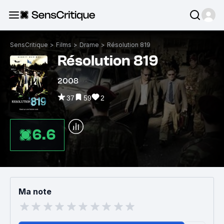
SensCritique
>
Films
>
Drame
>
Résolution 819
Résolution 819
2008
37
59
2
6.6
Ma note