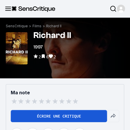
SensCritique
>
Films
>
Richard II
Richard II
1997
2
6
2
Ma note
ÉCRIRE UNE CRITIQUE