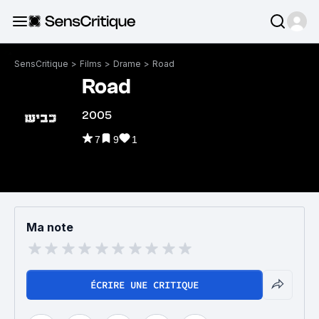
SensCritique
>
Films
>
Drame
>
Road
Road
2005
7
9
1
Ma note
ÉCRIRE UNE CRITIQUE