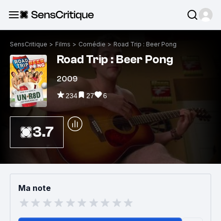
SensCritique
>
Films
>
Comédie
>
Road Trip : Beer Pong
Road Trip : Beer Pong
2009
234
27
6
3.7
Ma note