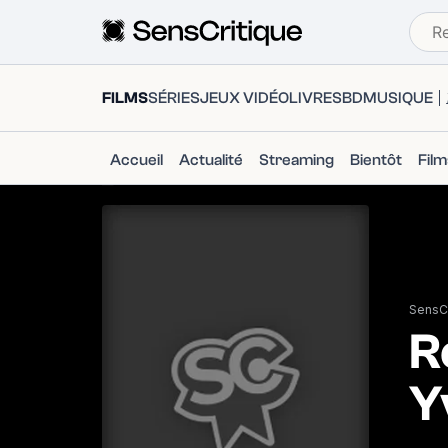
FILMS
SÉRIES
JEUX VIDÉO
LIVRES
BD
MUSIQUE
Accueil
Actualité
Streaming
Bientôt
Fil
SensCr
R
Y