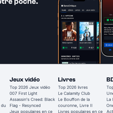
otre poche.
Jeux vidéo
Livres
B
Top 2026 Jeux vidéo
Top 2026 livres
To
007 First Light
Le Calamity Club
Une
Assassin's Creed: Black
Le Bouffon de la
La 
 du
Flag - Resynced
couronne, Livre II
One
Jeux populaires en ce
Livres populaires en ce
Act