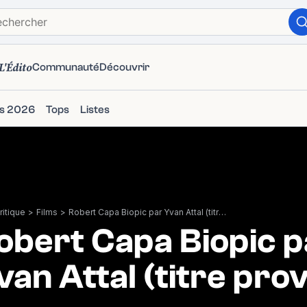
L'Édito
Communauté
Découvrir
ms 2026
Tops
Listes
itique
>
Films
>
Robert Capa Biopic par Yvan Attal (titre provisoire)
obert Capa Biopic p
van Attal (titre prov