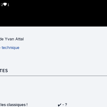
2
1
de
Yvan Attal
e technique
TES
les classiques !
✔️ - ?