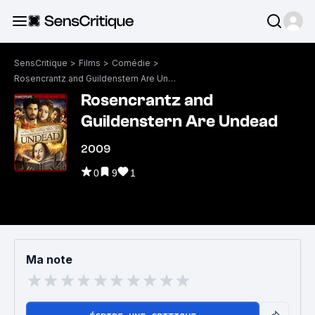
SensCritique
>
Films
>
Comédie
>
Rosencrantz and Guildenstern Are Undead
Rosencrantz and
Guildenstern Are Undead
2009
0
9
1
Ma note