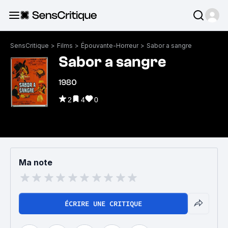
SensCritique
>
Films
>
Épouvante-Horreur
>
Sabor a sangre
Sabor a sangre
1980
2
4
0
Ma note
ÉCRIRE UNE CRITIQUE