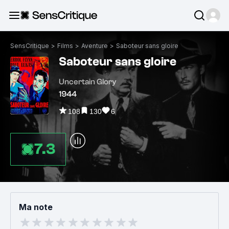
SensCritique
>
Films
>
Aventure
>
Saboteur sans gloire
Saboteur sans gloire
Uncertain Glory
1944
108
130
6
7.3
Ma note