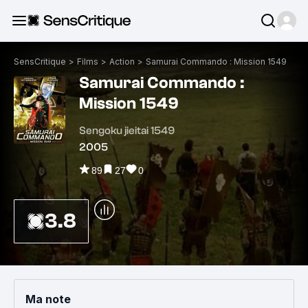
SensCritique
>
Films
>
Action
>
Samurai Commando : Mission 1549
Samurai Commando :
Mission 1549
Sengoku jieitai 1549
2005
89
27
0
3.8
Ma note